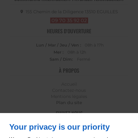
155 Chemin de la Diligence
13510
EGUILLES
09 70 35 92 02
HEURES D'OUVERTURE
Lun / Mar / Jeu / Ven :
08h à 17h
Mer :
08h à 12h
Sam / Dim:
Fermé
À PROPOS
Accueil
Contactez-nous
Mentions légales
Plan du site
SUIVEZ-NOUS
Your privacy is our priority